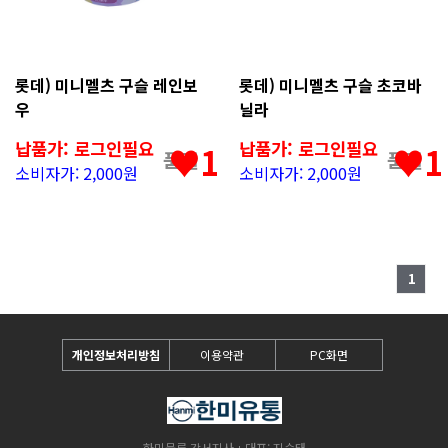
롯데) 미니멜츠 구슬 레인보
롯데) 미니멜츠 구슬 초코바
우
닐라
납품가: 로그인필요
납품가: 로그인필요
♥1
♥1
품절
품절
소비자가: 2,000원
소비자가: 2,000원
1
개인정보처리방침
이용약관
PC화면
한미물류 강서지사
대표: 지승태