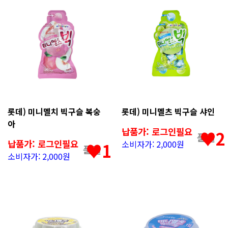
롯데) 미니멜치 빅구슬 복숭
롯데) 미니멜츠 빅구슬 샤인
아
납품가: 로그인필요
♥2
품절
납품가: 로그인필요
소비자가: 2,000원
♥1
품절
소비자가: 2,000원