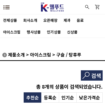
전체상품
회사소개
오픈매장
제과
음료
아이스크림
행사상품
인기상품
신상품
제품소개
>
아이스크림
>
구슬 / 탕후루
검색
총
8
개의 상품이 검색되었습니다.
추천순
등록순
인기순
낮은가격순