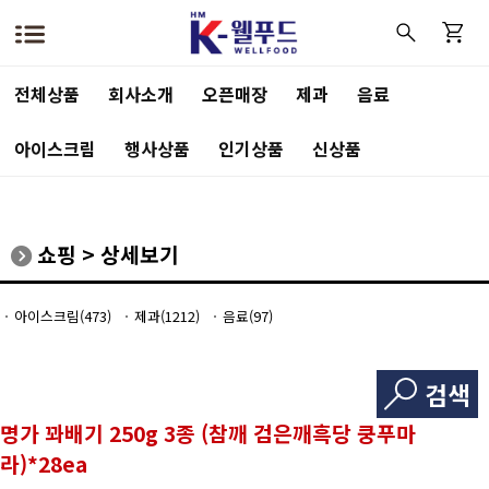
전체상품
회사소개
오픈매장
제과
음료
아이스크림
행사상품
인기상품
신상품
쇼핑
>
상세보기
아이스크림(473)
제과(1212)
음료(97)
검색
명가 꽈배기 250g 3종 (참깨 검은깨흑당 쿵푸마
라)*28ea